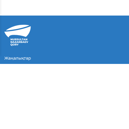
Жаңалықтар
Байланыс
Қолданушы келісімі
Серіктестер
Медиа
Байқаулар
БАҚ біз туралы