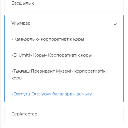
Басшылық
Ұйымдар
«Қамқорлық» корпоративтік қоры
«El Umiti» Қоры» Корпоративтік қоры
«Тұңғыш Президент Музейі» корпоративтік
қоры
«Damytu Ortalygy» балаларды дамыту
Серіктестер