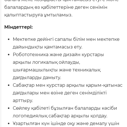
балалардың өз қабілеттеріне деген сенімін
қалыптастыруға ұмтыламыз.
Міндеттері:
Мектепке дейінгі сапалы білім мен мектепке
дайындықты қамтамасыз ету.
Робототехника және дизайн курстары
арқылы логикалық ойлауды,
шығармашылықты және техникалық
дағдыларды дамыту.
Сабақтар мен курстар арқылы қарым-қатынас
дағдылары мен өзіне деген сенімділікті
арттыру.
Сөйлеу қабілеті бұзылған балаларды кәсіби
логопедиялық сабақтар арқылы қолдау.
Ұзартылған күн ішінде оқу және демалу үшін