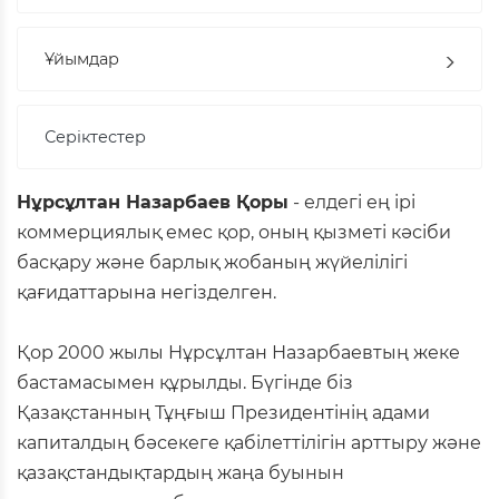
Ұйымдар
Серіктестер
Нұрсұлтан Назарбаев Қоры
- елдегі ең ірі
коммерциялық емес қор, оның қызметі кәсіби
басқару және барлық жобаның жүйелілігі
қағидаттарына негізделген.
Қор 2000 жылы Нұрсұлтан Назарбаевтың жеке
бастамасымен құрылды. Бүгінде біз
Қазақстанның Тұңғыш Президентінің адами
капиталдың бәсекеге қабілеттілігін арттыру және
қазақстандықтардың жаңа буынын