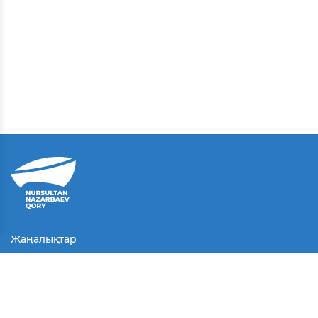
Жаңалықтар
Байланыс
Қолданушы келісімі