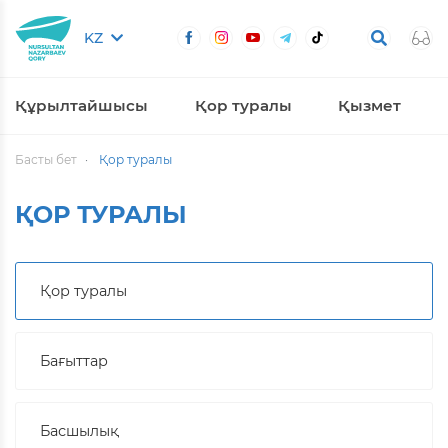
KZ
Құрылтайшысы
Қор туралы
Қызмет
Басты бет
Қор туралы
ҚОР ТУРАЛЫ
Қор туралы
Бағыттар
Басшылық