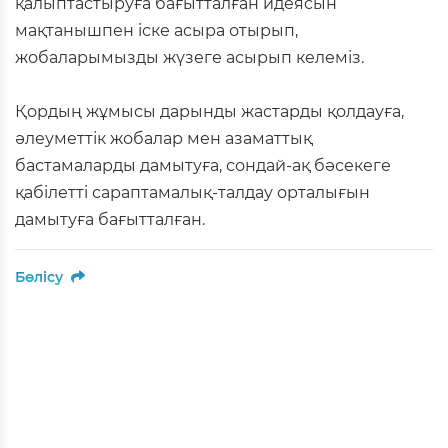
қалыптастыруға бағытталған идеясын
мақтанышпен іске асыра отырып,
жобаларымызды жүзеге асырып келеміз.
Қордың жұмысы дарынды жастарды қолдауға,
әлеуметтік жобалар мен азаматтық
бастамаларды дамытуға, сондай-ақ бәсекеге
қабілетті сараптамалық-талдау орталығын
дамытуға бағытталған.
Бөлісу