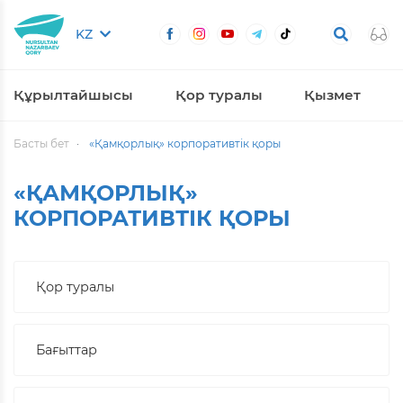
KZ
Құрылтайшысы
Қор туралы
Қызмет
Басты бет
«Қамқорлық» корпоративтік қоры
«ҚАМҚОРЛЫҚ»
КОРПОРАТИВТІК ҚОРЫ
Қор туралы
Бағыттар