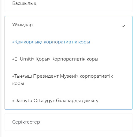
Басшылық
Ұйымдар
«Қамқорлық» корпоративтік қоры
«El Umiti» Қоры» Корпоративтік қоры
«Тұңғыш Президент Музейі» корпоративтік
қоры
«Damytu Ortalygy» балаларды дамыту
Серіктестер