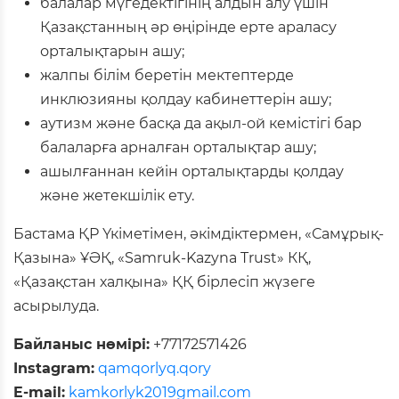
балалар мүгедектігінің алдын алу үшін
Қазақстанның әр өңірінде ерте араласу
орталықтарын ашу;
жалпы білім беретін мектептерде
инклюзияны қолдау кабинеттерін ашу;
аутизм және басқа да ақыл-ой кемістігі бар
балаларға арналған орталықтар ашу;
ашылғаннан кейін орталықтарды қолдау
және жетекшілік ету.
Бастама ҚР Үкіметімен, әкімдіктермен, «Самұрық-
Қазына» ҰӘҚ, «Samruk-Kazyna Trust» КҚ,
«Қазақстан халқына» ҚҚ бірлесіп жүзеге
асырылуда.
Байланыс нөмірі:
+77172571426
Instagram:
qamqorlyq.qory
E-mail:
kamkorlyk2019gmail.com