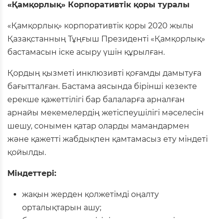
«Қамқорлық» Корпоративтік қоры туралы
«Қамқорлық» корпоративтік қоры 2020 жылы
Қазақстанның Тұңғыш Президенті «Қамқорлық»
бастамасын іске асыру үшін құрылған.
Қордың қызметі инклюзивті қоғамды дамытуға
бағытталған. Бастама аясында бірінші кезекте
ерекше қажеттілігі бар балаларға арналған
арнайы мекемелердің жетіспеушілігі мәселесін
шешу, сонымен қатар оларды мамандармен
және қажетті жабдықпен қамтамасыз ету міндеті
қойылды.
Міндеттері:
жақын жерден қолжетімді оңалту
орталықтарын ашу;