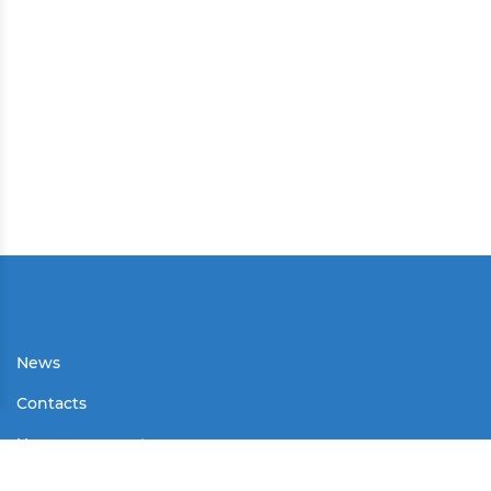
News
Contacts
User agreement
Partners