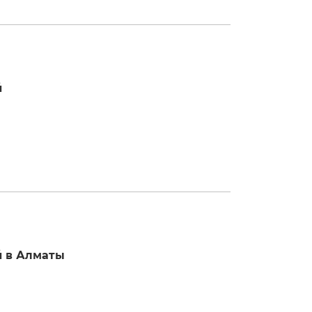
й
й в Алматы