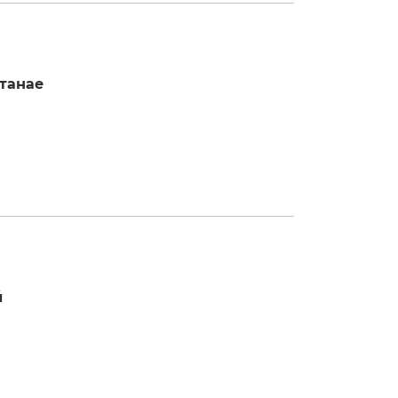
танае
й