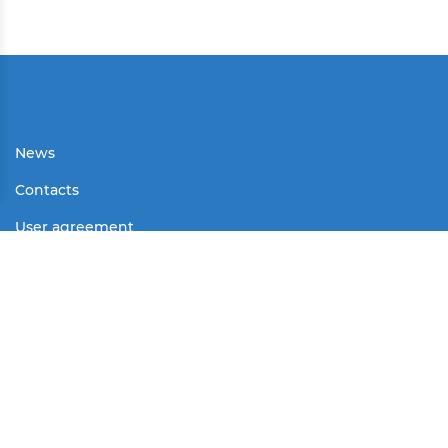
News
Contacts
User agreement
Partners
Media
Contests
Mass Media
© All rights reserved.
2025 г.