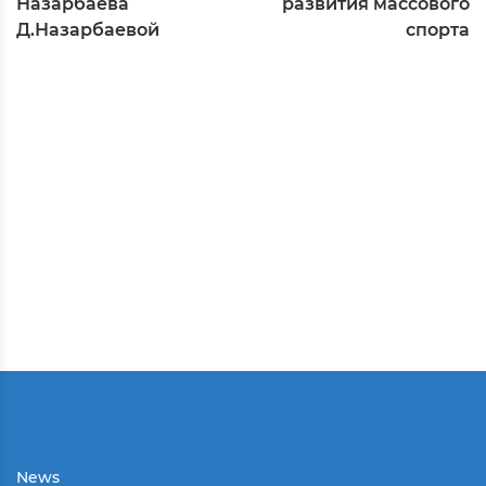
Назарбаева
развития массового
Д.Назарбаевой
спорта
News