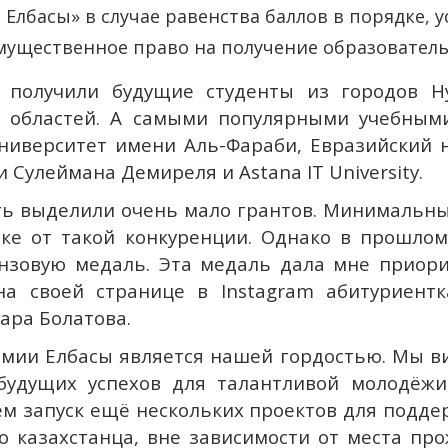
Елбасы» в случае равенства баллов в порядке,
мущественное право на получение образователь
 получили будущие студенты из городов Н
 областей. А самыми популярными учебным
ниверситет имени Аль-Фараби, Евразийский
 Сулеймана Демиреля и Astana IT University.
ть выделили очень мало грантов. Минимальны
оке от такой конкуренции. Однако в прошлом
нзовую медаль. Эта медаль дала мне приорит
а своей странице в Instagram абитуриент
ра Болатова.
мии Елбасы является нашей гордостью. Мы в
удущих успехов для талантливой молодёжи,
 запуск ещё нескольких проектов для подд
о казахстанца, вне зависимости от места пр