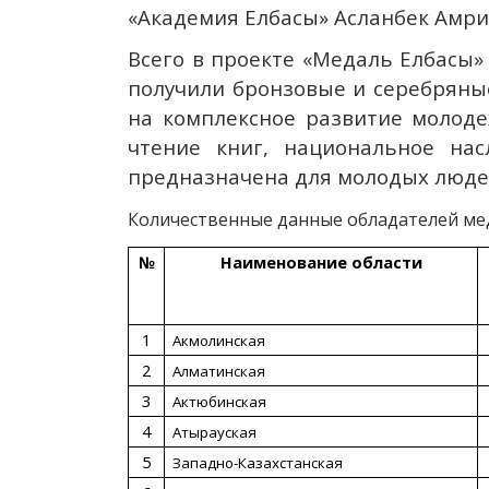
«Академия Елбасы» Асланбек Амри
Всего в проекте «Медаль Елбасы»
получили бронзовые и серебряные
на комплексное развитие молоде
чтение книг, национальное нас
предназначена для молодых людей 
Количественные данные обладателей мед
№
Наименование област
и
1
Акмолинская
2
Алматинская
3
Актюбинская
4
Атырауская
5
Западно-Казахстанская