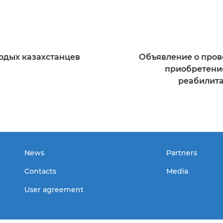
лодых казахстанцев
Объявление о пров
приобретение
реабилита
News
Partners
Contacts
Media
User agreement