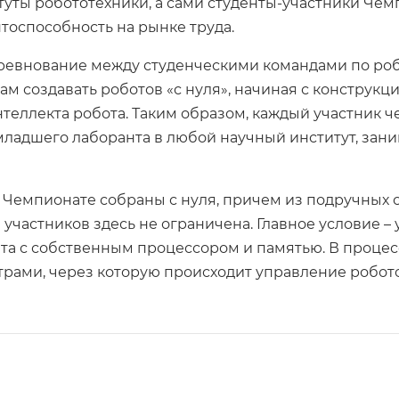
итуты робототехники, а сами студенты-участники Че
оспособность на рынке труда.
оревнование между студенческими командами по ро
ам создавать роботов «с нуля», начиная с конструкц
еллекта робота. Таким образом, каждый участник ч
младшего лаборанта в любой научный институт, зан
 Чемпионате собраны с нуля, причем из подручных ср
 участников здесь не ограничена. Главное условие –
ата с собственным процессором и памятью. В проце
рами, через которую происходит управление робот