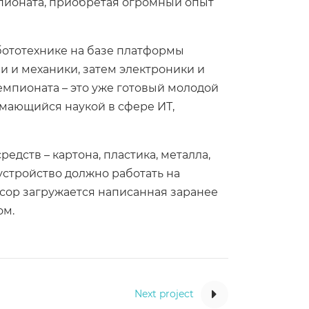
мпионата, приобретая огромный опыт
бототехнике на базе платформы
ии и механики, затем электроники и
емпионата – это уже готовый молодой
имающийся наукой в сфере ИТ,
едств – картона, пластика, металла,
 устройство должно работать на
ссор загружается написанная заранее
ом.
Next project