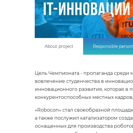
About project
Responsible perso
Цель Чемпионата - пропаганда среди 
вовлечение студенчества в инновацио
инновационного развития, которая в 
конкурентоспособных местных кадров, 
«Robocon» стал своеобразной площадко
а также послужил катализатором созда
оснащенных для производства роботов