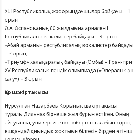
XLI Республикалық жас орындаушылар байқауы – 1
орын;
Ә.А. Оспанованың 80 жылдығына арналған І
Республикалық вокалистер байқауы – 3 орын;
«Абай арманы» республикалық вокалистер байқауы
– 3 орын;
«Триумф» халықаралық байқауы (Омбы) – Гран-при;
XV Республикалық пәндік олимпиада («Опералық ән
салу») – 3 орын.
Қор шәкіртақысы
Нұрсұлтан Назарбаев Қорының шәкіртақысы
туралы Дильназ бірнеше жыл бұрын естіген. Оның
айтуынша, университетке жіберген талабын көріп,
ешқандай қиындық жоқтығын білгесін бірден өтініш
беруді ұйғарған.