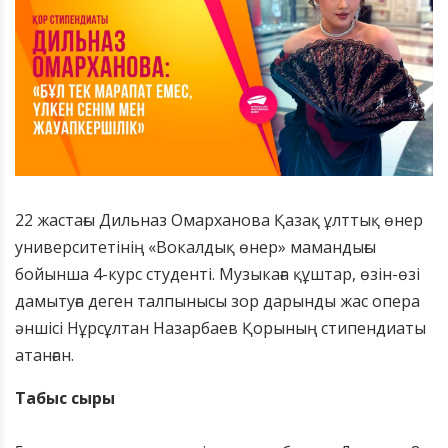
22 жастағы Дильназ Омарханова Қазақ ұлттық өнер
университетінің «Вокалдық өнер» мамандығы
бойынша 4-курс студенті. Музыкаға құштар, өзін-өзі
дамытуға деген талпынысы зор дарынды жас опера
әншісі Нұрсұлтан Назарбаев Қорының стипендиаты
атанған.
Табыс сыры