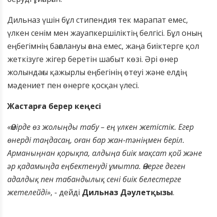
Дильназ үшін бұл стипендия тек марапат емес,
үлкен сенім мен жауапкершіліктің белгісі. Бұл оның
еңбегімнің бағалануы ғана емес, жаңа биіктерге қол
жеткізуге жігер беретін шабыт көзі. Әрі өнер
жолындағы қажырлы еңбегінің өтеуі және елдің
мәдениет пен өнерге қосқан үлесі.
Жастарға берер кеңесі
«Өмірде өз жолыңды табу – ең үлкен жетістік. Егер
өнерді таңдасаң, оған бар жан-тәніңмен беріл.
Арманыңнан қорықпа, алдыңа биік мақсат қой және
әр қадамыңда еңбектенуді ұмытпа. Өнерге деген
адалдық пен табандылық сені биік белестерге
жетелейді»
, - дейді
Дильназ Дәулетқызы
.