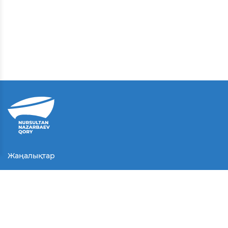
Жаңалықтар
Байланыс
Қолданушы келісімі
Серіктестер