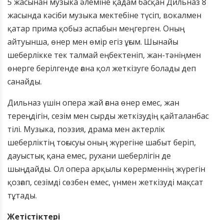
5 жасынан музыка әлеміне қадам басқан Дильназ 8
жасында кәсіби музыка мектебіне түсіп, вокалмен
қатар прима қобыз аспабын меңгерген. Оның
айтуынша, өнер мен өмір егіз ұғым. Шынайы
шеберлікке тек талмай еңбектеніп, жан-тәніңмен
өнерге берілгенде ғана қол жеткізуге болады деп
санайды.
Дильназ үшін опера жай ғана өнер емес, жан
тереңдігін, сезім мен сырды жеткізудің қайталанбас
тілі. Музыка, поэзия, драма мен актерлік
шеберліктің тоғысуы оның жүрегіне шабыт беріп,
дауыстық қана емес, рухани шеберлігін де
шыңдайды. Ол опера арқылы көрерменнің жүрегін
қозғап, сезімді сөзбен емес, үнмен жеткізуді мақсат
тұтады.
Жетістіктері