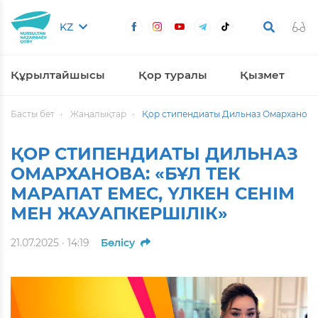
KZ
Құрылтайшысы
Қор туралы
Қызмет
Басты бет
Жаңалықтар
Қор стипендиаты Дильназ Омарханова: 
ҚОР СТИПЕНДИАТЫ ДИЛЬНАЗ
ОМАРХАНОВА: «БҰЛ ТЕК
МАРАПАТ ЕМЕС, ҮЛКЕН СЕНІМ
МЕН ЖАУАПКЕРШІЛІК»
21.07.2025 · 14:19
Бөлісу