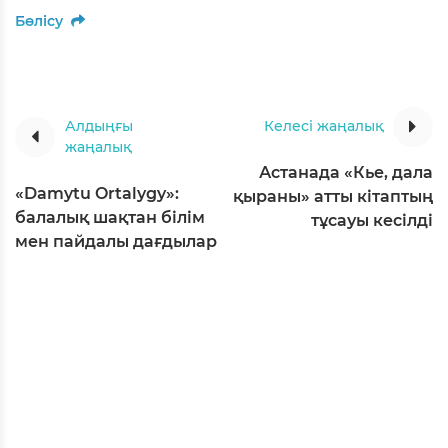
Бөлісу
Алдыңғы
Келесі жаңалық
жаңалық
Астанада «Кье, дала
«Damytu Ortalygy»:
қыраны» атты кітаптың
балалық шақтан білім
тұсауы кесілді
мен пайдалы дағдылар