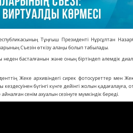
Республикасының Тұңғыш Президенті Нұрсұлтан Наза
ларының Съезін өткізу алаңы болып табылады.
ы неден басталғанын және оның біртіндеп әлемдік диа
нттің Жеке архивіндегі сирек фотосуреттер мен Жеке
кездесуінен бүгінгі күнге дейінгі жолын қадағалауға, о
йналған сенім ахуалын сезінуге мүмкіндік береді.