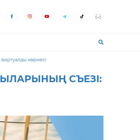
 виртуалды көрмесі
ШЫЛАРЫНЫҢ СЪЕЗІ: