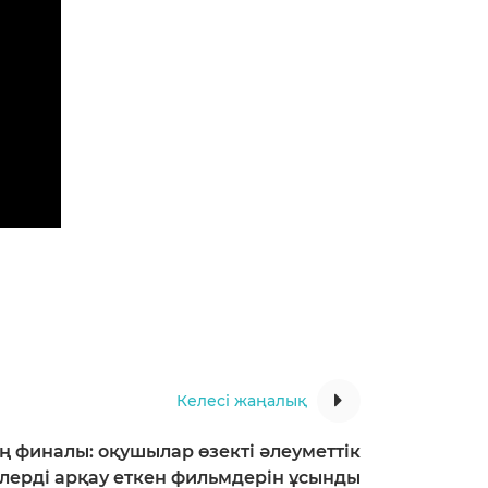
Келесі жаңалық
ң финалы: оқушылар өзекті әлеуметтік
лерді арқау еткен фильмдерін ұсынды