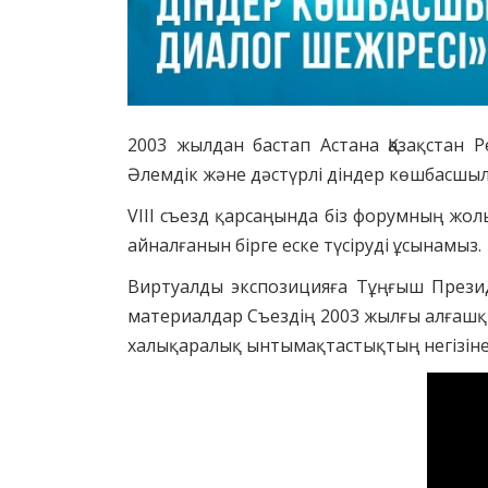
2003 жылдан бастап Астана Қазақстан 
Әлемдік және дәстүрлі діндер көшбасшы
VIII съезд қарсаңында біз форумның жол
айналғанын бірге еске түсіруді ұсынамыз.
Виртуалды экспозицияға Тұңғыш Президе
материалдар Съездің 2003 жылғы алғашқы 
халықаралық ынтымақтастықтың негізіне а