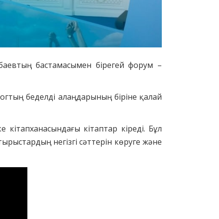
рбаевтың бастамасымен бірегей форум –
логтың беделді алаңдарының біріне қалай
 кітапханасындағы кітаптар кіреді. Бұл
тырыстардың негізгі сәттерін көруге және