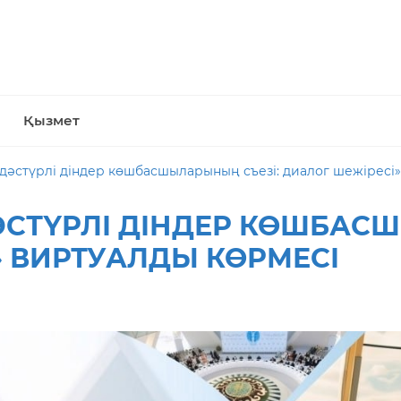
Қызмет
дәстүрлі діндер көшбасшыларының съезі: диалог шежіресі»
ӘСТҮРЛІ ДІНДЕР КӨШБАС
» ВИРТУАЛДЫ КӨРМЕСІ