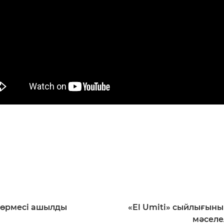
көрмесі ашылды
«El Umiti» сыйлығыны
мәселе