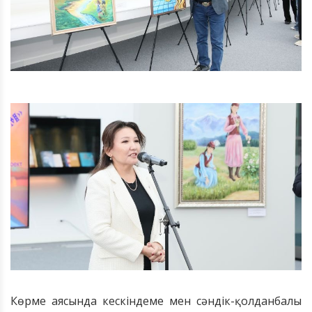
Көрме аясында кескіндеме мен сәндік-қолданбалы