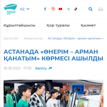
KZ
Құрылтайшысы
Қор туралы
Қызмет
Басты бет
Жаңалықтар
Астанада «Өнерім – арман қанатым» к
АСТАНАДА «ӨНЕРІМ – АРМАН
ҚАНАТЫМ» КӨРМЕСІ АШЫЛДЫ
19.09.2025 · 17:09
Бөлісу