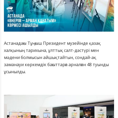
​Астанадағы Тұңғыш Президент музейінде қазақ
халқының тарихына, ұлттық салт-дәстүрі мен
мәдени болмысын айшықтайтын, сондай-ақ
заманауи көркемдік бағыттарға арналған 48 туынды
ұсынылды.