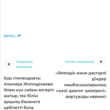
Бөлісу
Алдыңғы
Келесі жаңалық
жаңалық
«Әлемдік және дәстүрлі
Қор стипендиаты
діндер
Альмира Жолмұрзаева:
көшбасшыларының
Әлем күн сайын өзгеріп
съезі: диалог шежіресі»
жатыр, тек білім
виртуалды көрмесі
арқылы бәсекеге
қабілетті бола