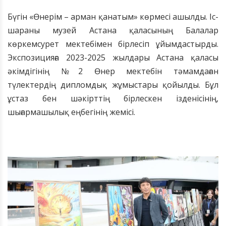
Бүгін «Өнерім – арман қанатым» көрмесі ашылды. Іс-
шараны музей Астана қаласының Балалар
көркемсурет мектебімен бірлесіп ұйымдастырды.
Экспозицияға 2023-2025 жылдары Астана қаласы
әкімдігінің №2 Өнер мектебін тәмамдаған
түлектердің дипломдық жұмыстары қойылды. Бұл
ұстаз бен шәкірттің бірлескен ізденісінің,
шығармашылық еңбегінің жемісі.