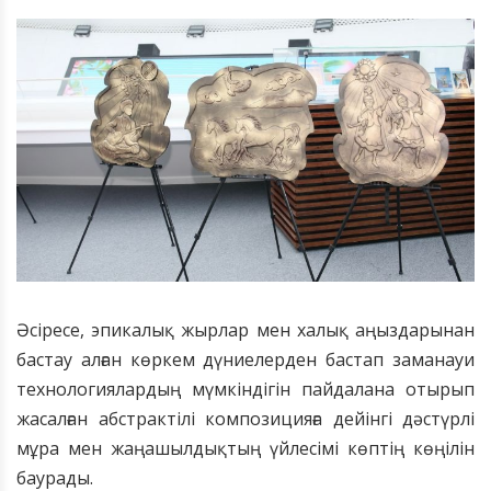
Әсіресе, эпикалық жырлар мен халық аңыздарынан
бастау алған көркем дүниелерден бастап заманауи
технологиялардың мүмкіндігін пайдалана отырып
жасалған абстрактілі композицияға дейінгі дәстүрлі
мұра мен жаңашылдықтың үйлесімі көптің көңілін
баурады.