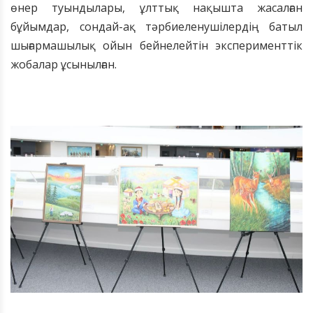
өнер туындылары, ұлттық нақышта жасалған
бұйымдар, сондай-ақ тәрбиеленушілердің батыл
шығармашылық ойын бейнелейтін эксперименттік
жобалар ұсынылған.