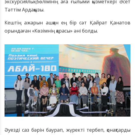
экскурсиялық бөлімінің аға ғылыми қызметкері Әсет
Тәттім Ардаққызы.
Кештің ажарын ашқан ең бір сәт Қайрат Қанатов
орындаған «Көзімнің қарасы» әні болды.
Әуезді саз бәрін баурап, жүректі тербеп, қонақтарды