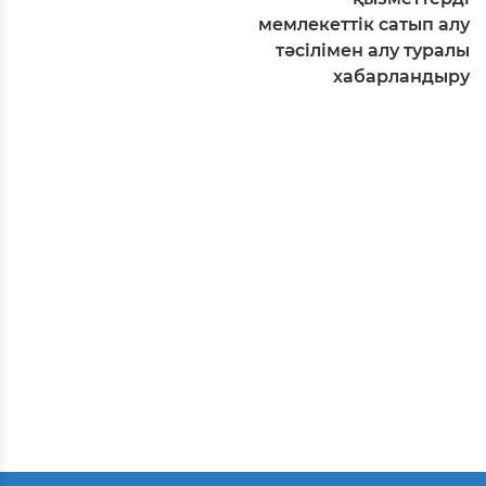
мемлекеттік сатып алу
тәсілімен алу туралы
хабарландыру