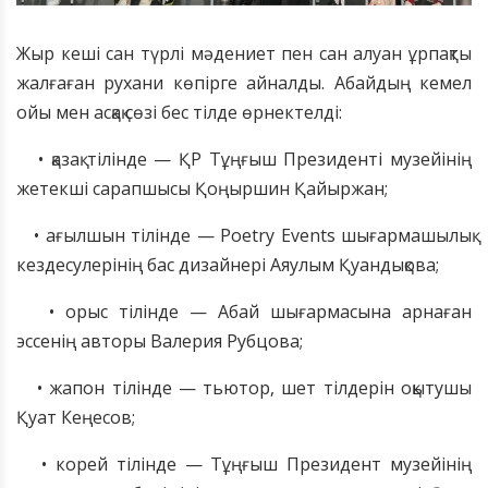
Жыр кеші сан түрлі мәдениет пен сан алуан ұрпақты
жалғаған рухани көпірге айналды. Абайдың кемел
ойы мен асқақ сөзі бес тілде өрнектелді:
• қазақ тілінде — ҚР Тұңғыш Президенті музейінің
жетекші сарапшысы Қоңыршин Қайыржан;
• ағылшын тілінде — Poetry Events шығармашылық
кездесулерінің бас дизайнері Аяулым Қуандықова;
• орыс тілінде — Абай шығармасына арнаған
эссенің авторы Валерия Рубцова;
• жапон тілінде — тьютор, шет тілдерін оқытушы
Қуат Кеңесов;
• корей тілінде — Тұңғыш Президент музейінің