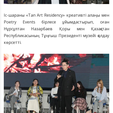
Іс-шараны «Tan Art Residency» креативті алаңы мен
Poetry Events бірлесе ұйымдастырып, оған
Нұрсұлтан Назарбаев Қоры мен Қазақстан
Республикасының Тұңғыш Президенті музейі қолдау
көрсетті.