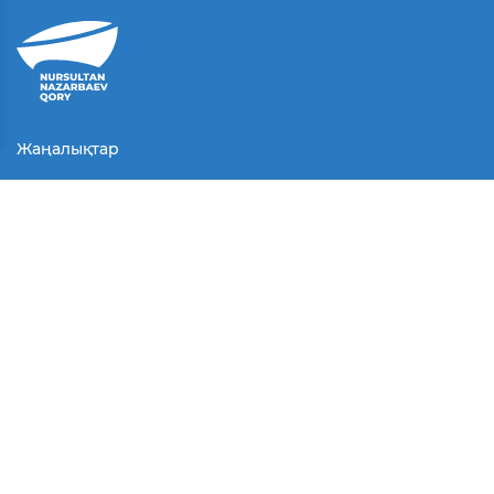
Жаңалықтар
Байланыс
Қолданушы келісімі
Серіктестер
Медиа
Байқаулар
БАҚ біз туралы
© Барлық құқықтар қорғалған.
2025 г.