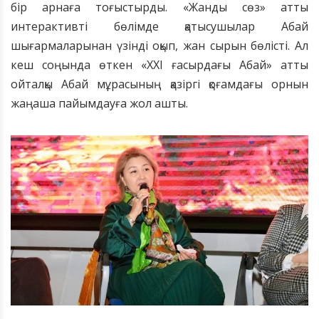
бір арнаға тоғыстырды. «Жанды сөз» атты
интерактивті бөлімде қатысушылар Абай
шығармаларынан үзінді оқып, жан сырын бөлісті. Ал
кеш соңында өткен «XXI ғасырдағы Абай» атты
ойталқы Абай мұрасының қазіргі қоғамдағы орнын
жаңаша пайымдауға жол ашты.