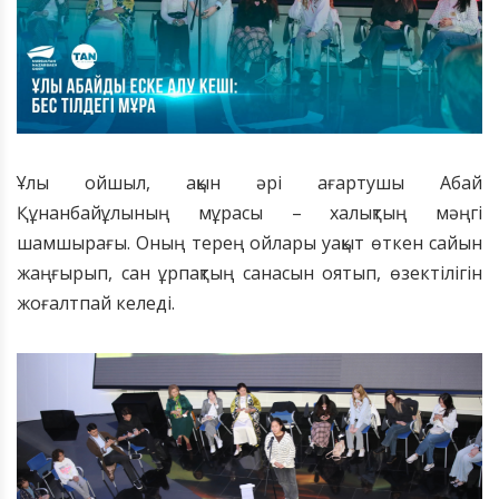
Ұлы ойшыл, ақын әрі ағартушы Абай
Құнанбайұлының мұрасы – халықтың мәңгі
шамшырағы. Оның терең ойлары уақыт өткен сайын
жаңғырып, сан ұрпақтың санасын оятып, өзектілігін
жоғалтпай келеді.