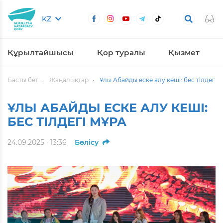
KZ
Құрылтайшысы
Қор туралы
Қызмет
Басты бет
Жаңалықтар
Ұлы Абайды еске алу кеші: бес тілдегі 
ҰЛЫ АБАЙДЫ ЕСКЕ АЛУ КЕШІ:
БЕС ТІЛДЕГІ МҰРА
24.09.2025 · 13:36
Бөлісу