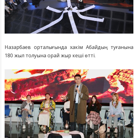
Назарбаев орталығында хакім Абайдың туғанына
180 жыл толуына орай жыр кеші өтті.