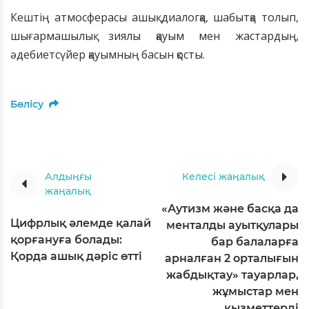
Кештің атмосферасы ашық диалогқа, шабытқа толып,
шығармашылық зиялы қауым мен жастардың,
әдебиетсүйер қауымның басын қосты.
Бөлісу
Алдыңғы
Келесі жаңалық
жаңалық
«Аутизм және басқа да
Цифрлық әлемде қалай
менталды ауытқулары
қорғануға болады:
бар балаларға
Қорда ашық дәріс өтті
арналған 2 орталығын
жабдықтау» тауарлар,
жұмыстар мен
қызметтерді