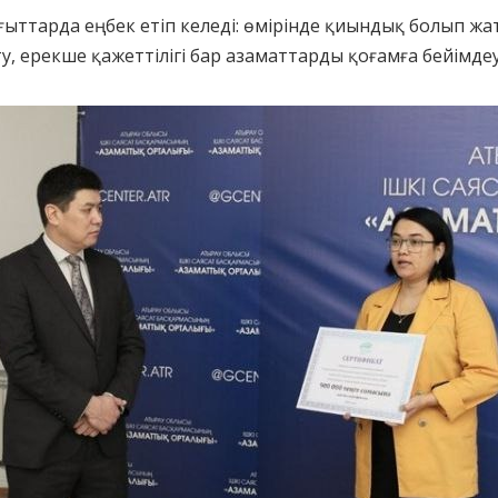
ыттарда еңбек етіп келеді: өмірінде қиындық болып ж
 ерекше қажеттілігі бар азаматтарды қоғамға бейімдеу 