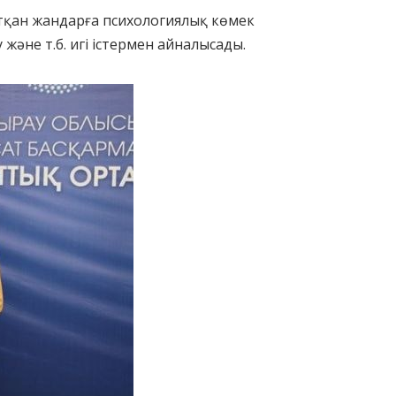
атқан жандарға психологиялық көмек
және т.б. игі істермен айналысады.