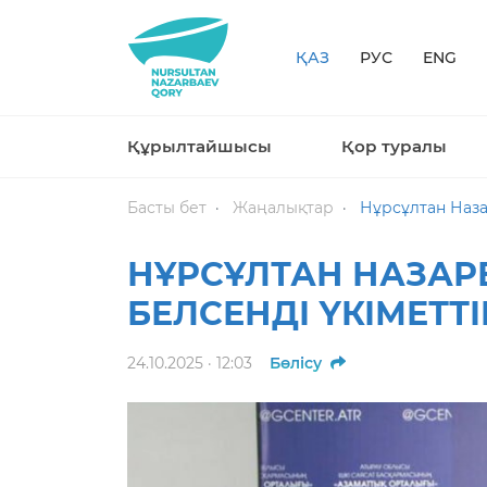
ҚАЗ
РУС
ENG
Құрылтайшысы
Қор туралы
Басты бет
Жаңалықтар
Нұрсұлтан Наза
НҰРСҰЛТАН НАЗА
БЕЛСЕНДІ ҮКІМЕТТ
24.10.2025 · 12:03
Бөлісу