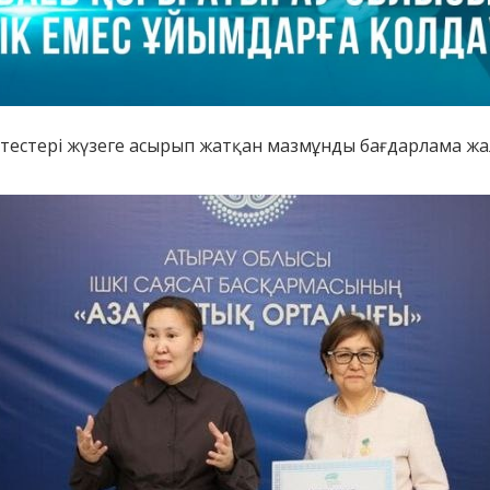
ктестері жүзеге асырып жатқан мазмұнды бағдарлама жал