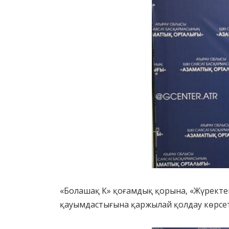
«Болашақ К» қоғамдық қорына, «Жүректен
қауымдастығына қаржылай қолдау көрсет