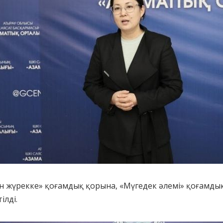
 жүрекке» қоғамдық қорына, «Мүгедек әлемі» қоғамдық 
ілді.