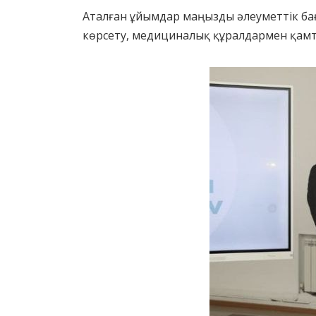
Аталған ұйымдар маңызды әлеуметтік бағ
көрсету, медициналық құралдармен қамту,