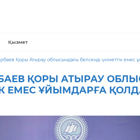
Қызмет
рбаев Қоры Атырау облысындағы белсенді үкіметтік емес ұ
РБАЕВ ҚОРЫ АТЫРАУ ОБЛ
ІК ЕМЕС ҰЙЫМДАРҒА ҚОЛД