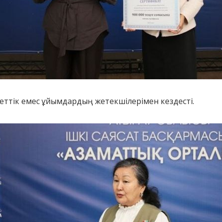
іметтік емес ұйымдардың жетекшілерімен кездесті.