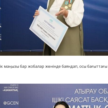
тік маңызы бар жобалар жөнінде баяндап, осы бағыттағ