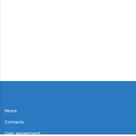
News
Contacts
User agreement