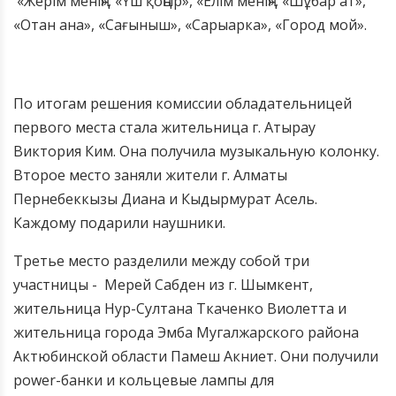
«Жерім менің», «Үш қоңыр», «Елім менің», «Шұбар ат»,
«Отан ана», «Сағыныш», «Сарыарка», «Город мой».
По итогам решения комиссии обладательницей
первого места стала жительница г. Атырау
Виктория Ким. Она получила музыкальную колонку.
Второе место заняли жители г. Алматы
Пернебеккызы Диана и Кыдырмурат Асель.
Каждому подарили наушники.
Третье место разделили между собой три
участницы - Мерей Сабден из г. Шымкент,
жительница Нур-Султана Ткаченко Виолетта и
жительница города Эмба Мугалжарского района
Актюбинской области Памеш Акниет. Они получили
power-банки и кольцевые лампы для