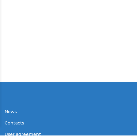
News
Contacts
User agreement