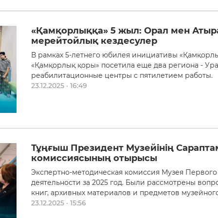
«Қамқорлыққа» 5 жыл: Орал мен Аты
мерейтойлық кездесулер
В рамках 5-летнего юбилея инициативы «Қамқорлы
«Қамқорлық қоры» посетила еще два региона - Ура
реабилитационные центры с пятилетием работы.
23.12.2025 · 16:49
Тұңғыш Президент Музейінің Сарапта
комиссиясының отырысы
Экспертно-методическая комиссия Музея Первого
деятельности за 2025 год. Были рассмотрены воп
книг, архивных материалов и предметов музейного
23.12.2025 · 15:56