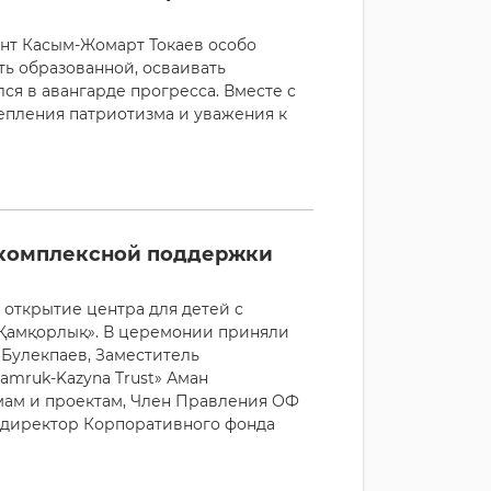
нт Касым-Жомарт Токаев особо
ь образованной, осваивать
ся в авангарде прогресса. Вместе с
репления патриотизма и уважения к
о комплексной поддержки
 открытие центра для детей с
Қамқорлық». В церемонии приняли
 Булекпаев, Заместитель
amruk-Kazyna Trust» Аман
ам и проектам, Член Правления ОФ
е директор Корпоративного фонда