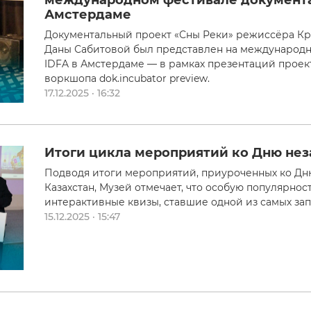
Амстердаме
Документальный проект «Сны Реки» режиссёра К
Даны Сабитовой был представлен на международн
IDFA в Амстердаме — в рамках презентаций проек
воркшопа dok.incubator preview.
17.12.2025 · 16:32
Итоги цикла мероприятий ко Дню не
Подводя итоги мероприятий, приуроченных ко Д
Казахстан, Музей отмечает, что особую популярно
интерактивные квизы, ставшие одной из самых з
15.12.2025 · 15:47