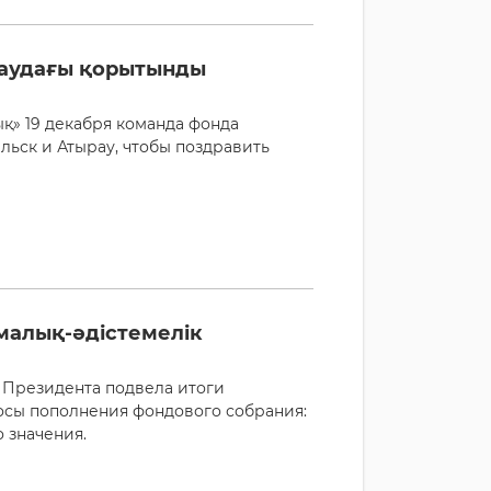
раудағы қорытынды
қ» 19 декабря команда фонда
льск и Атырау, чтобы поздравить
малық-әдістемелік
 Президента подвела итоги
росы пополнения фондового собрания:
 значения.