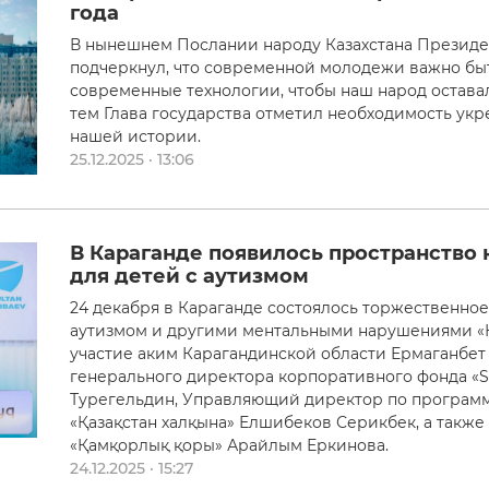
года
В нынешнем Послании народу Казахстана Президе
подчеркнул, что современной молодежи важно быт
современные технологии, чтобы наш народ оставал
тем Глава государства отметил необходимость ук
нашей истории.
25.12.2025 · 13:06
В Караганде появилось пространств
для детей с аутизмом
24 декабря в Караганде состоялось торжественное
аутизмом и другими ментальными нарушениями «
участие аким Карагандинской области Ермаганбет
генерального директора корпоративного фонда «S
Турегельдин, Управляющий директор по программ
«Қазақстан халқына» Елшибеков Серикбек, а такж
«Қамқорлық қоры» Арайлым Еркинова.
24.12.2025 · 15:27