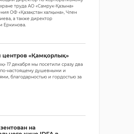
хране труда АО «Самрук-Қазына»
ния ОФ «Қазақстан халқына», Член
иева, а также директор
м Еркинова.
и центров «Қамқорлық»
» 17 декабря мы посетили сразу два
и по-настоящему душевными и
и, благодарностью и гордостью за
зентован на
льного кино IDFA в