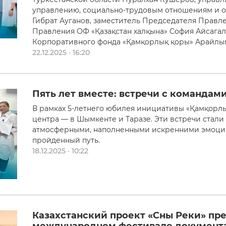
управлению, социально-трудовым отношениям и о
Гибрат Ауганов, заместитель Председателя Правле
Правления ОФ «Қазақстан халқына» София Айсагал
Корпоративного фонда «Қамқорлық қоры» Арайлы
22.12.2025 · 16:20
Пять лет вместе: встречи с командам
В рамках 5-летнего юбилея инициативы «Қамқорлық
центра — в Шымкенте и Таразе. Эти встречи стал
атмосферными, наполненными искренними эмоциям
пройденный путь.
18.12.2025 · 10:22
Казахстанский проект «Сны Реки» пре
международном фестивале документа