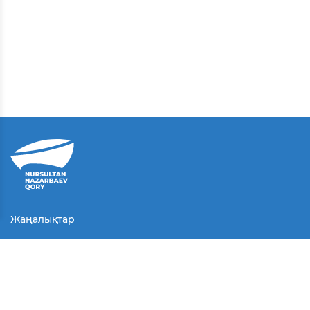
Жаңалықтар
Байланыс
Қолданушы келісімі
Серіктестер