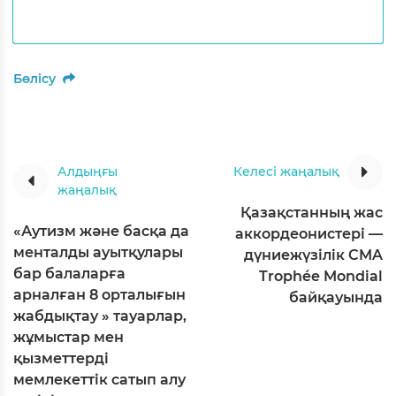
Бөлісу
Алдыңғы
Келесі жаңалық
жаңалық
Қазақстанның жас
«Аутизм және басқа да
аккордеонистері —
менталды ауытқулары
дүниежүзілік CMA
бар балаларға
Trophée Mondial
арналған 8 орталығын
байқауында
жабдықтау » тауарлар,
жұмыстар мен
қызметтерді
мемлекеттік сатып алу