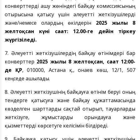
конверттерді ашу жөніндегі байқау комиссиясының
отырысына қатысу үшін әлеуетті жеткізушілерді
және/немесе олардың өкілдерін
2025 жылғы 8
желтоқсан
күні сағат: 12.00-ге дейін тіркеу
жүргізіледі.
7. Әлеуетті жеткізушілердің байқау өтінімдері бар
конверттер
2025 жылғы 8 желтоқсан
, сағат 12:00-
де ҚР
, 010000, Астана қ., Қонаев көш, 12/1, 507
кеңседе ашылады.
8. Әлеуетті жеткізушінің байқауға өтінім беруі оның
тендерге қатысуға және байқау құжаттамасында
көзделген шарттарды сақтай отырып, тауарларды
жеткізуге, жұмыстарды орындауға және
қызметтерді көрсетуге келісімін білдіреді.
9. Байқауға қатысу үшін әлеуетті жеткізушінің