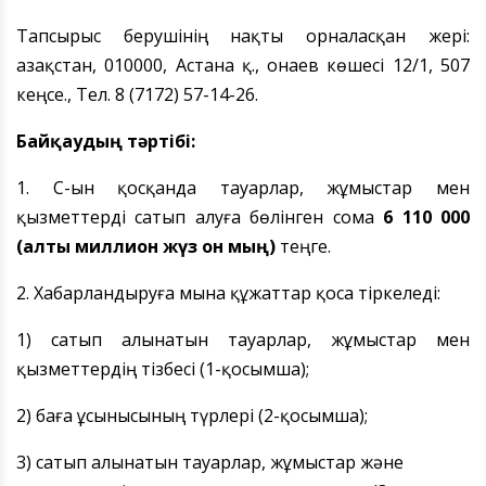
Тапсырыс берушінің нақты орналасқан жері:
Қазақстан, 010000, Астана қ., Қонаев көшесі 12/1, 507
кеңсе., Тел. 8 (7172) 57-14-26.
Байқаудың тәртібі:
1. ҚҚС-ын қосқанда тауарлар, жұмыстар мен
қызметтерді сатып алуға бөлінген сома
6 110 000
(алты миллион жүз он мың)
теңге.
2. Хабарландыруға мына құжаттар қоса тіркеледі:
1) сатып алынатын тауарлар, жұмыстар мен
қызметтердің тізбесі (1-қосымша);
2) баға ұсынысының түрлері (2-қосымша);
3) сатып алынатын тауарлар, жұмыстар және