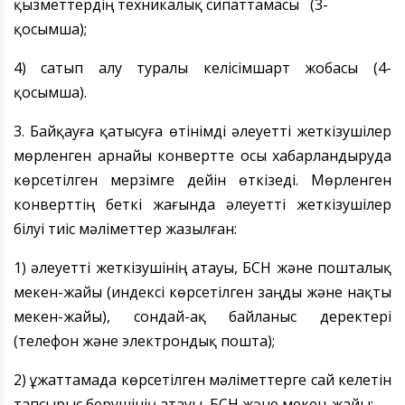
қызметтердің техникалық сипаттамасы (3-
қосымша);
4) сатып алу туралы келісімшарт жобасы (4-
қосымша).
3. Байқауға қатысуға өтінімді әлеуетті жеткізушілер
мөрленген арнайы конвертте осы хабарландыруда
көрсетілген мерзімге дейін өткізеді. Мөрленген
конверттің беткі жағында әлеуетті жеткізушілер
білуі тиіс мәліметтер жазылған:
1) әлеуетті жеткізушінің атауы, БСН және пошталық
мекен-жайы (индексі көрсетілген заңды және нақты
мекен-жайы), сондай-ақ байланыс деректері
(телефон және электрондық пошта);
2) Құжаттамада көрсетілген мәліметтерге сай келетін
тапсырыс берушінің атауы, БСН және мекен-жайы;