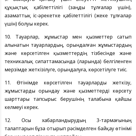
құқықтық қабілеттілігі (заңды тұлғалар үшін),
азаматтық іс-әрекетке қабілеттілігі (жеке тұлғалар
үшін) болуы керек.
10. Тауарлар, жұмыстар мен қызметтер сатып
алынатын тауарлардың, орындалған жұмыстардың
және көрсетілген қызметтердің тізбесінде және
техникалық сипаттамасында (ларында) белгіленген
мерзімде жеткізілуге, орындалуға, көрсетілуге тиіс.
11. Өтінімде көрсетілген тауарларды жеткізу,
жұмыстарды орындау және қызметтерді көрсету
шарттары тапсырыс берушінің талабына қайшы
келмеуі керек.
12. Осы хабарландырудың 3-тармағының
талаптарын бұза отырып рәсімделген байқау өтінімі