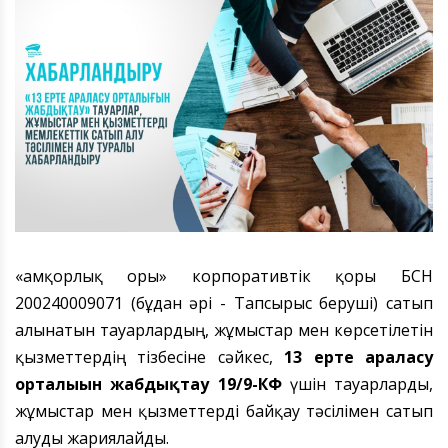
«Қамқорлық Қоры» корпоративтік қоры БСН
200240009071 (бұдан әрі - Тапсырыс беруші) сатып
алынатын тауарлардың, жұмыстар мен көрсетілетін
қызметтердің тізбесіне сәйкес,
13 ерте араласу
орталығын жабдықтау
19/9-КФ
үшін тауарларды,
жұмыстар мен қызметтерді байқау тәсілімен сатып
алуды жариялайды.