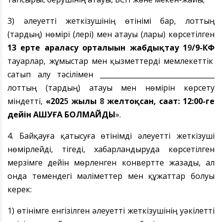
3) әлеуетті жеткізушінің өтінімі бар, лоттың
(тардың) нөмірі (лері) мен атауы (лары) көрсетілген
13 ерте араласу орталығын жабдықтау 1
9
/9-КФ
тауарлар, жұмыстар мен қызметтерді мемлекеттік
сатып алу тәсілімен _________________________________
лоттың (тардың) атауы мен нөмірін көрсету
міндетті,
«202
5
жылғы
8
желтоқсан, сағат: 12:00-ге
дейін АШУҒА БОЛМАЙДЫ
».
4. Байқауға қатысуға өтінімді әлеуетті жеткізуші
нөмірлейді, тігеді, хабарландыруда көрсетілген
мерзімге дейін мөрленген конвертте жазады, ал
онда төмендегі мәліметтер мен құжаттар болуы
керек:
1) өтінімге енгізілген әлеуетті жеткізушінің уәкілетті