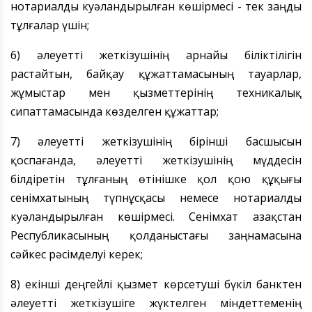
нотариалды куәландырылған көшірмесі - тек заңды
тұлғалар үшін;
6) әлеуетті жеткізушінің арнайы біліктілігін
растайтын, байқау құжаттамасының тауарлар,
жұмыстар мен қызметтерінің техникалық
сипаттамасында көзделген құжаттар;
7) әлеуетті жеткізушінің бірінші басшысын
қоспағанда, әлеуетті жеткізушінің мүддесін
білдіретін тұлғаның өтінішке қол қою құқығы
сенімхатының түпнұсқасы немесе нотариалды
куәландырылған көшірмесі. Сенімхат Қазақстан
Республикасының қолданыстағы заңнамасына
сәйкес рәсімделуі керек;
8) екінші деңгейлі қызмет көрсетуші бүкіл банктен
әлеуетті жеткізушіге жүктелген міндеттеменің