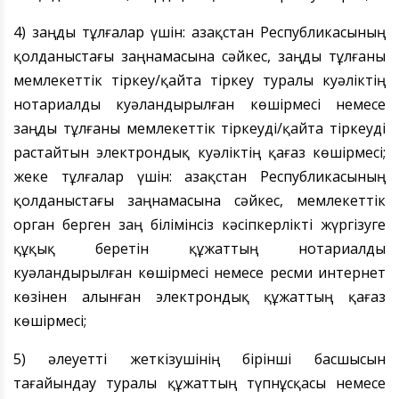
4) заңды тұлғалар үшін: Қазақстан Республикасының
қолданыстағы заңнамасына сәйкес, заңды тұлғаны
мемлекеттік тіркеу/қайта тіркеу туралы куәліктің
нотариалды куәландырылған көшірмесі немесе
заңды тұлғаны мемлекеттік тіркеуді/қайта тіркеуді
растайтын электрондық куәліктің қағаз көшірмесі;
жеке тұлғалар үшін: Қазақстан Республикасының
қолданыстағы заңнамасына сәйкес, мемлекеттік
орган берген заң білімінсіз кәсіпкерлікті жүргізуге
құқық беретін құжаттың нотариалды
куәландырылған көшірмесі немесе ресми интернет
көзінен алынған электрондық құжаттың қағаз
көшірмесі;
5) әлеуетті жеткізушінің бірінші басшысын
тағайындау туралы құжаттың түпнұсқасы немесе