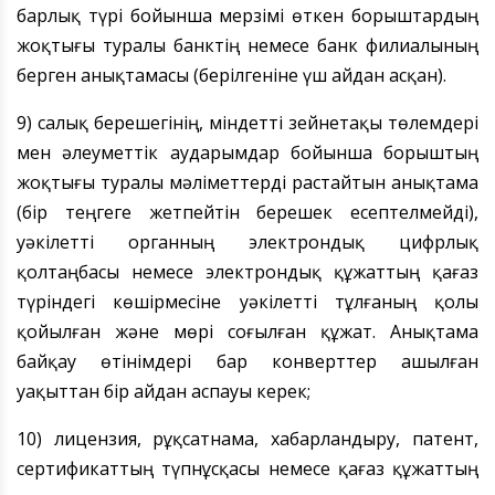
барлық түрі бойынша мерзімі өткен борыштардың
жоқтығы туралы банктің немесе банк филиалының
берген анықтамасы (берілгеніне үш айдан асқан).
9) салық берешегінің, міндетті зейнетақы төлемдері
мен әлеуметтік аударымдар бойынша борыштың
жоқтығы туралы мәліметтерді растайтын анықтама
(бір теңгеге жетпейтін берешек есептелмейді),
уәкілетті органның электрондық цифрлық
қолтаңбасы немесе электрондық құжаттың қағаз
түріндегі көшірмесіне уәкілетті тұлғаның қолы
қойылған және мөрі соғылған құжат. Анықтама
байқау өтінімдері бар конверттер ашылған
уақыттан бір айдан аспауы керек;
10) лицензия, рұқсатнама, хабарландыру, патент,
сертификаттың түпнұсқасы немесе қағаз құжаттың