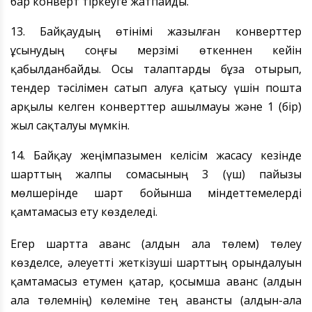
бар конверт тіркеуге жатпайды.
13. Байқаудың өтінімі жазылған конверттер
ұсынудың соңғы мерзімі өткеннен кейін
қабылданбайды. Осы талаптарды бұза отырып,
тендер тәсілімен сатып алуға қатысу үшін пошта
арқылы келген конверттер ашылмауы және 1 (бір)
жыл сақталуы мүмкін.
14. Байқау жеңімпазымен келісім жасасу кезінде
шарттың жалпы сомасының 3 (үш) пайызы
мөлшерінде шарт бойынша міндеттемелерді
қамтамасыз ету көзделеді.
Егер шартта аванс (алдын ала төлем) төлеу
көзделсе, әлеуетті жеткізуші шарттың орындалуын
қамтамасыз етумен қатар, қосымша аванс (алдын
ала төлемнің) көлеміне тең авансты (алдын-ала