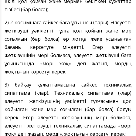
өкілі қол қойған және мөрмен бекіткен құжаттар
тізбесі (бар болса);
2) 2-қосымшаға сәйкес баға ұсынысы (тары). Әлеуетті
жеткізуші уәкілетті тұлға қол қойған және мөр
соғылғын (бар болса) әр лотқа жеке ұсынылған
бағаны көрсетуге міндетті. Егер әлеуетті
жеткізушінің мөрі болмаса, әлеуетті жеткізуші баға
ұсынысында «мөрі жоқ» деп жазып, мөрдің
жоқтығын көрсетуі керек;
3) байқау құжаттамасына сәйкес техникалық
сипаттама (-лар). Техникалық сипаттама (-лар)
әлеуетті жеткізушінің уәкілетті тұлғасымен қол
қойылған және мөр соғылған (бар болса) болуы
керек. Егер әлеуетті жеткізушінің мөрі болмаса,
әлеуетті жеткізуші техникалық сипаттамада «мөрі
жоқ» деп жазып, мөрдің жоқтығын көрсетуі керек;