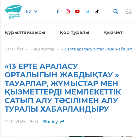
KZ
Құрылтайшысы
Қор туралы
Қызмет
Басты бет
Жаңалықтар
«13 ерте араласу орталығын жабдықтау 
«13 ЕРТЕ АРАЛАСУ
ОРТАЛЫҒЫН ЖАБДЫҚТАУ »
ТАУАРЛАР, ЖҰМЫСТАР МЕН
ҚЫЗМЕТТЕРДІ МЕМЛЕКЕТТІК
САТЫП АЛУ ТӘСІЛІМЕН АЛУ
ТУРАЛЫ ХАБАРЛАНДЫРУ
02.12.2025 · 15:31
Бөлісу