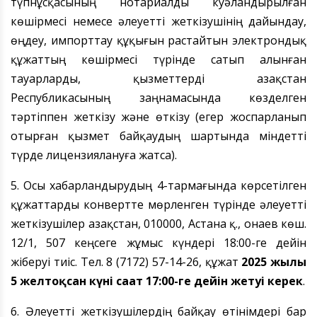
түпнұсқасының нотариалды куәландырылған
көшірмесі немесе әлеуетті жеткізушінің дайындау,
өңдеу, импорттау құқығын растайтын электрондық
құжаттың көшірмесі түрінде сатып алынған
тауарларды, қызметтерді Қазақстан
Республикасының заңнамасында көзделген
тәртіппен жеткізу және өткізу (егер жоспарланып
отырған қызмет байқаудың шартында міндетті
түрде лицензиялануға жатса).
5. Осы хабарландырудың 4-тармағында көрсетілген
құжаттарды конвертте мөрленген түрінде әлеуетті
жеткізушілер Қазақстан, 010000, Астана қ., Қонаев көш.
12/1, 507 кеңсеге жұмыс күндері 18:00-ге дейін
жіберуі тиіс. Тел. 8 (7172) 57-14-26, құжат
2025 жылғы
5 желтоқсан
күні сағат 17:00-ге дейін жетуі керек
.
6. Әлеуетті жеткізушілердің байқау өтінімдері бар