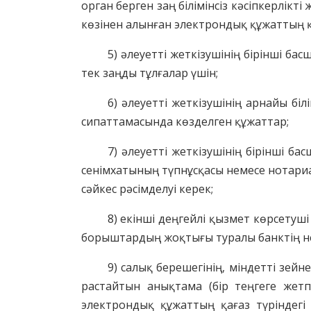
орган берген заң білімінсіз кәсіпкерлік
көзінен алынған электрондық құжаттың қ
5) әлеуетті жеткізушінің бірінші 
тек заңды тұлғалар үшін;
6) әлеуетті жеткізушінің арнайы біл
сипаттамасында
көзделген құжаттар;
7) әлеуетті жеткізушінің бірінші ба
сенімхат
ының
түпнұсқасы немесе нотариа
сәйкес рәсімделуі керек;
8) екінші деңгей
лі
қызмет көрсетуші 
б
орыштардың
жоқтығы туралы
банктің н
9) салық берешегінің, міндетті зе
растайтын анықтама (бір теңге
ге жетп
электрондық құжаттың
қағаз түріндег