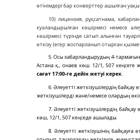
өтінімдері бар конверттер ашылған уақыт
10) лицензия, рұқсат
нама
, хабарла
куәландырылған көшірмесі немесе әле
көшірмесі түрінде сатып алынған тауар
өткізу
(егер жоспарланып отырған қызм
5. Осы хабарландырудың 4-тармағын
Астана қ.
, Қонаев
көш.
12/1, 507 к
еңсеге ж
сағат 17:00-ге дейін жетуі керек
.
6. Әлеуетті жеткізушілердің байқау 
жеткізушілерді және/немесе олардың өкі
7. Әлеуетті жеткізушілердің байқау 
көш, 12/1, 507 кеңседе ашылады.
8. Әлеуетті жеткізушінің байқауға
отырып, тауарларды жеткізуге, жұмыстард