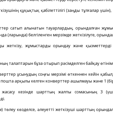
ткізушінің құқықтық
қабілеттілігі (заңды тұлғалар үшін),
еттер сатып алынатын тауарлардың, орындалған жұмы
а (ларында) белгіленген мерзімде жеткізілуге, орындалу
ы жеткізу, жұмыстарды орындау және қызметтерді
ының талаптарын бұза отырып
рәсімделген байқау
өтінім
верт
тер
ұсынудың соңғы
мерзімі өткен
нен кейін
қабыл
ін пошта арқылы
келген
конверттер
ашылмауы және 1 (бір
 жасасу кезінде шарт
тың жалпы сомасының 3 (үш
ді.
) төлеу көзделсе, әлеуетті
жеткізуші
шарттың орындал