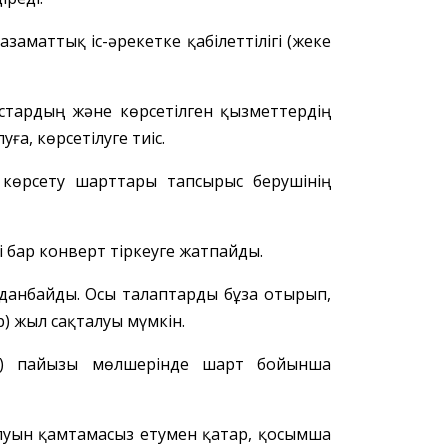
 азаматтық іс-әрекетке қабілеттілігі (жеке
стардың және көрсетілген қызметтердің
ға, көрсетілуге тиіс.
 көрсету шарттары тапсырыс беруші
нің
і бар конверт тіркеуге жатпайды.
данбайды. Осы талаптарды бұза отырып,
) жыл сақталуы мүмкін.
) пайызы мөлшерінде шарт бойынша
уын қамтамасыз етумен қатар,
қосымша