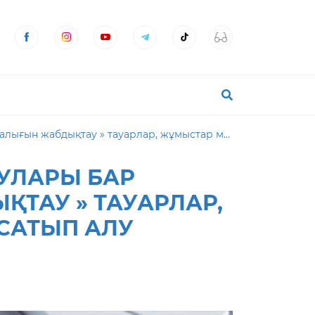
зметтерді мемлекеттік сатып алу тәсілімен алу туралы хабарландыру
УЛАРЫ БАР
ҚТАУ » ТАУАРЛАР,
 САТЫП АЛУ