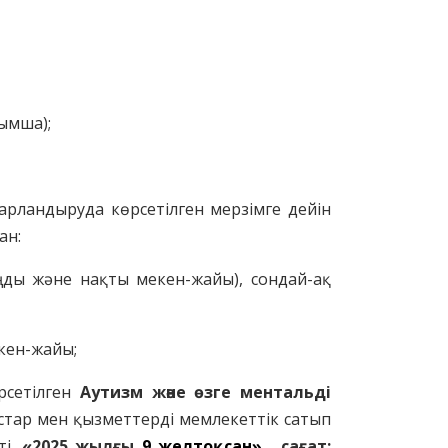
ымша);
барландыруда көрсетілген мерзімге дейін
ан:
аңды және нақты мекен-жайы), сондай-ақ
екен-жайы;
өрсетілген
Аутизм және өзге ментальді
стар мен қызметтерді мемлекеттік сатып
ті,
«2025 жылғы
9 желтоқсан»
, сағат: