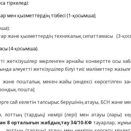
а тіркеледі:
ар мен қызметтердің тізбесі (1-қосымша);
ша);
р және қызметтердің техникалық сипаттамасы (3-қос
асы (4-қосымша).
уетті жеткізушілер мөрленген арнайы конвертте осы ха
ында әлеуетті жеткізушілер білуі тиіс мәліметтер жазылғ
СН және пошталық мекен-жайы (индексі көрсетілген з
рондық пошта);
ерге сай келетін тапсырыс берушінің атауы, БСН және м
ар, лоттың (тардың) нөмірі (лері) мен атауы (лары) к
ан 8 орталығын жабдықтау
34/10-КФ
тауарлар, жұмы
_______ лоттың (тардың) атауы мен нөмірін көрсету міндет