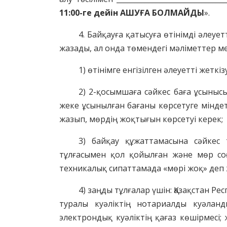
11:00-ге дейін АШУҒА БОЛМАЙДЫ
».
4. Байқауға қатысуға өтінімді әлеуе
жазады, ал онда төмендегі мәліметтер м
1) өтінімге енгізілген әлеуетті жеткі
2) 2-қосымшаға сәйкес баға ұсынысы
жеке ұсынылған бағаны көрсетуге міндетт
жазып, мөрдің жоқтығын көрсетуі керек;
3) байқау құжаттамасына сәйкес т
тұлғасымен қол қойылған және мөр соғы
техникалық сипаттамада «мөрі жоқ» деп 
4) заңды тұлғалар үшін: Қазақстан Р
туралы куәліктің нотариалды куәланд
электрондық куәліктің қағаз көшірмесі;