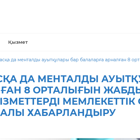
Қызмет
нталды ауытқулары бар балаларға арналған 8 орталығын жабдықтау » тауарлар, жұмыстар мен қы
СҚА ДА МЕНТАЛДЫ АУЫТҚ
ҒАН 8 ОРТАЛЫҒЫН ЖАБДЫ
ЗМЕТТЕРДІ МЕМЛЕКЕТТІК
УРАЛЫ ХАБАРЛАНДЫРУ