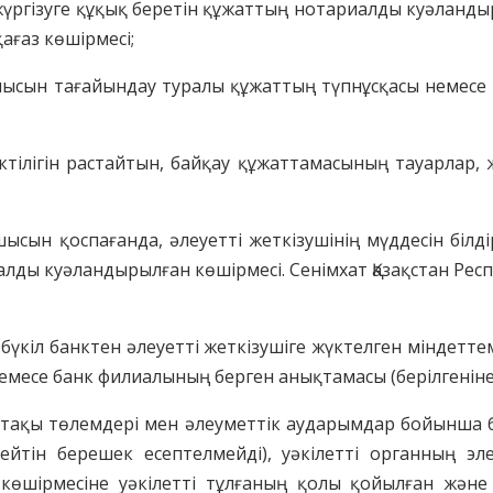
ті жүргізуге құқық беретін құжаттың нотариалды куәлан
ағаз көшірмесі;
басшысын тағайындау туралы құжаттың түпнұсқасы немес
іктілігін растайтын,
байқау
құжаттама
сы
ның тауарлар, 
сшысын қоспағанда, әлеуетті
жеткізушінің
мүдде
сін білд
лды куәландырылған көшірмесі. Сенімхат Қазақстан Ре
бүкіл банктен әлеуетті жеткізуші
ге жүктелген м
індетте
емесе банк филиалының берген анықтамасы (берілгеніне
йнетақы төлемдері мен әлеуметтік аударымдар бойынш
ейтін берешек есептелмейді
), уәкілетті органның 
і
көшірмесі
не
уәкілетті тұлғаның қолы
қойылған
және