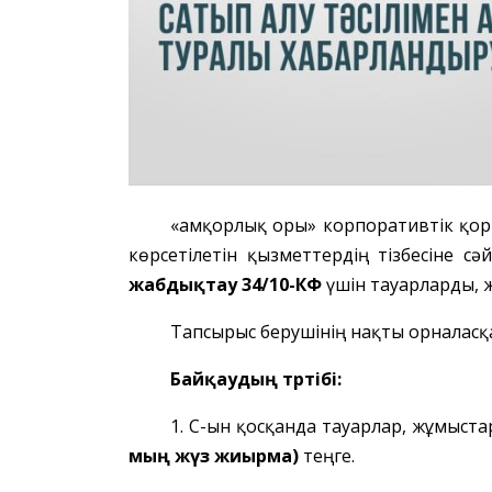
«Қамқорлық Қоры» корпоративтік қо
көрсетілетін қызметтердің тізбесіне сә
жабдықтау 34/10-КФ
үшін тауарларды, 
Тапсырыс берушінің нақты орналасқан же
Байқаудың тәртібі:
1. ҚҚС-ын қосқанда тауарлар, жұмыс
мың жүз жиырма)
теңге.