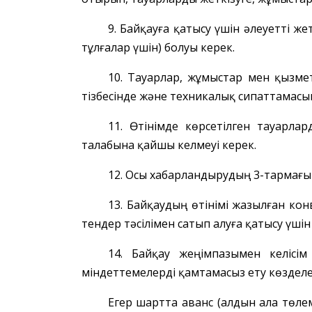
9.
Байқауға
қатысу үшін әлеуетті
же
тұлғалар үшін) болуы керек.
10. Тауарлар, жұмыстар мен қызм
тізбесінде және техникалық сипаттамасынд
11. Өтінімде
көрсетілген
тауарлард
талабына
қайшы келмеуі керек.
12. Осы хабарландырудың 3-тармағ
13.
Байқаудың өтінімі жазылған
кон
тендер
тәсілімен сатып алуға қатысу үш
14.
Байқау
жеңімпазымен келісім
м
індеттемелерді
қамтамасыз ету көзделе
Егер шартта аванс (алдын ала төлем