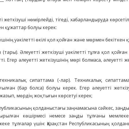
тті жеткізуші нөмірлейді, тігеді, хабарландыруда көрсе
ен құжаттар болуы керек:
зушінің уәкілетті өкілі қол қойған және мөрмен бекіткен қ
 (тары). Әлеуетті жеткізуші уәкілетті тұлға қол қойға
і. Егер әлеуетті жеткізушінің мөрі болмаса, әлеуетті 
ехникалық сипаттама (-лар). Техникалық сипаттама (
лған (бар болса) болуы керек. Егер әлеуетті жеткізу
жазып, мөрдің жоқтығын көрсетуі керек;
еспубликасының қолданыстағы заңнамасына сәйкес, заңды
ырылған көшірмесі немесе заңды тұлғаны мемлекетт
 жеке тұлғалар үшін: Қазақстан Республикасының қолда