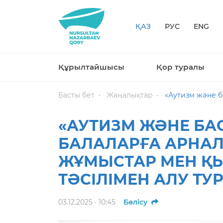
ҚАЗ
РУС
ENG
Құрылтайшысы
Қор туралы
Басты бет
Жаңалықтар
«Аутизм және басқа да ме
«АУТИЗМ ЖӘНЕ БА
БАЛАЛАРҒА АРНАЛ
ЖҰМЫСТАР МЕН ҚЫ
ТӘСІЛІМЕН АЛУ Т
03.12.2025 · 10:45
Бөлісу