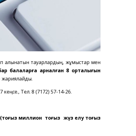
тып алынатын тауарлардың, жұмыстар мен
бар балаларға арналған 8 орталығын
ы жариялайды.
кеңсе., Тел. 8 (7172) 57-14-26.
0 (тоғыз миллион тоғыз жүз елу тоғыз