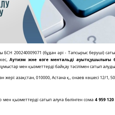
ры БСН 200240009071 (бұдан әрі - Тапсырыс беруші) са
йкес,
Аутизм және өзге ментальді ауытқушылығы 
жұмыстар мен қызметтерді байқау тәсілімен сатып алуд
рі: Қазақстан, 010000, Астана қ., Қонаев көшесі 12/1, 507 
тар мен қызметтерді сатып алуға бөлінген сома
4 959 12