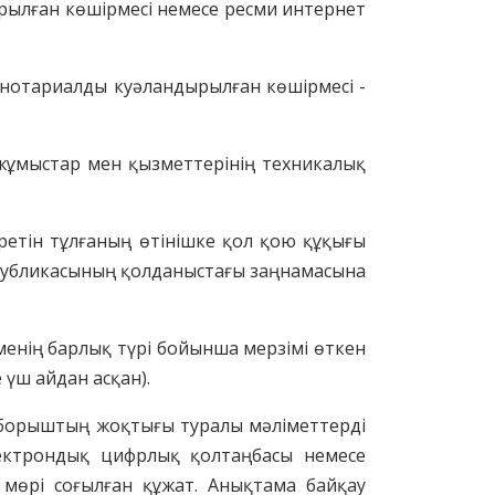
дырылған көшірмесі немесе ресми интернет
е нотариалды куәландырылған көшірмесі -
жұмыстар мен қызметтерінің техникалық
іретін
тұлға
ның
өтінішке қол қою құқығы
спубликасының қолданыстағы заңнамасына
ме
нің
барлық түрі бойынша мерзімі өткен
 үш айдан асқан).
а борыштың жоқтығы туралы мәліметтерді
электрондық цифрлық қолтаңбасы немесе
 мөр
і соғылған
құжат
.
Анықтама байқау