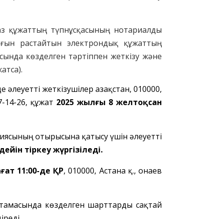
ғаз құжаттың түпнұсқасының нотариалды
ығын растайтын электрондық құжаттың
сында көзделген тәртіппен жеткізу және
жат
са
).
де
әлеуетті жеткізушілер
Қазақстан, 010000,
57-14-26, құжат
2025 жылғы 8 желтоқсан
ссиясының отырысына қатысу үшін әлеуетті
 дейін тіркеу жүргізіледі.
ғат 11:00-де ҚР
, 010000, Астана қ., Қонаев
аттамасында көзделген шарттарды сақтай
іреді.