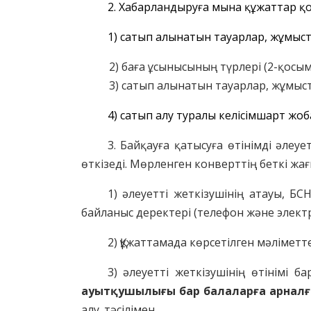
2. Хабарландыруға мына құжаттар қос
1) сатып алынатын тауарлар, жұмыст
2) баға ұсынысының түрлері (2-қосым
3) сатып алынатын тауарлар, жұмыста
4) сатып алу туралы келісімшарт жоб
3. Байқауға қатысуға өтінімді әле
өткізеді. Мөрленген конверттің беткі жағ
1) әлеуетті жеткізушінің атауы, Б
байланыс деректері (телефон және элект
2) Құжаттамада көрсетілген мәліметт
3) әлеуетті жеткізушінің өтінімі б
ауытқушылығы бар балаларға арналғ
алу тәсілімен __________________________