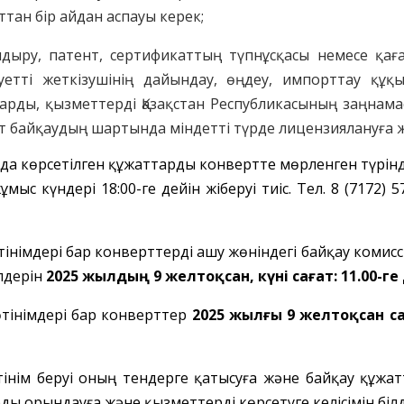
тан бір айдан аспауы керек;
ндыру
, патент, сертификаттың түпнұсқасы немесе қа
уетті
жеткізушінің
дайындау, өңдеу, импорттау құқ
ларды, қызметтерді Қазақстан Республикасының заңнама
ет
байқаудың
шартында міндетті түрде лицензиялануға 
да көрсетілген құжат
тарды
конвертте мөрленген
түрін
ұмыс күндері 18:00-ге дейін
жіберуі тиіс. Тел. 8 (7172) 
өтінімдері бар конверттерді ашу жөніндегі байқау коми
лдерін
2025 жылдың 9 желтоқсан
,
күні сағат: 11.00-ге
өтінімдері бар конверттер
2025 жылғы 9 желтоқсан са
 өтінім беруі оның тендерге қатысуға және байқау құж
ы орындауға және қызметтерді көрсетуге келісімін білд