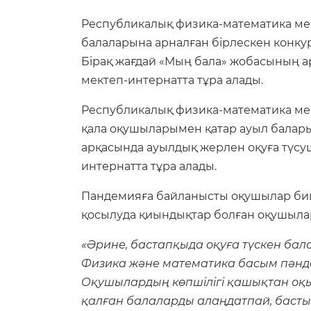
Республикалық физика-математика мек
балаларына арналған бірлескен конку
Бірақ жағдай «Мың бала» жобасының ар
мектеп-интернатта тұра алады.
Республикалық физика-математика мек
қала оқушыларымен қатар ауыл балары
арқасында ауылдық жерлен оқуға түсуш
интернатта тұра алады.
Пандемияға байланысты оқушылар биыл
қосылуда қиындықтар болған оқушылар
«Әрине, бастапқыда оқуға түскен бал
Физика және математика басым пәндер.
Оқушылардың көпшілігі қашықтан оқы
қалған балаларды алаңдатпай, басты