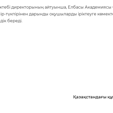
ктебі директорының айтуынша, Елбасы Академиясы б
түкпір-түкпірінен дарынды оқушыларды іріктеуге көм
дік береді.
Қазақстандағы құ