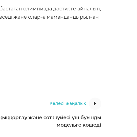
астаған олимпиада дәстүрге айналып,
ектеседі және оларға мамандандырылған
Келесі жаңалық
қыққорғау және сот жүйесі үш буынды
модельге көшеді