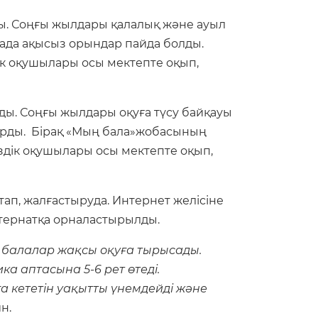
ды. Соңғы жылдары қалалық және ауыл
ада ақысыз орындар пайда болды.
ік оқушылары осы мектепте оқып,
ды. Соңғы жылдары оқуға түсу байқауы
тұрды. Бірақ «Мың бала»жобасының
здік оқушылары осы мектепте оқып,
п, жалғастыруда. Интернет желісіне
нтернатқа орналастырылды.
а балалар жақсы оқуға тырысады.
а аптасына 5-6 рет өтеді.
 кететін уақытты үнемдейді және
н.