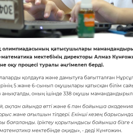
қ олимпиадасының қатысушылары мамандандырыл
математика мектебінің директоры Алмаз Күнғо
е оқу процесі туралы әңгімелеп берді.
балаларды қолдауға және дамытуға бағытталған Нұрс
рінің 5 және 6-сынып оқушылары қатысқан білім са
анықталды, оның ішінде 338 оқушы мамандандырылға
й, ақпан айында өтті және 6 пән бойынша академия
орыс және ағылшын тілдері. Екінші кезең барысын
ы бағаланды. Іріктеу қорытындысы бойынша бізге 41
математика мектебінде оқиды»
, - деді Күнғожин.