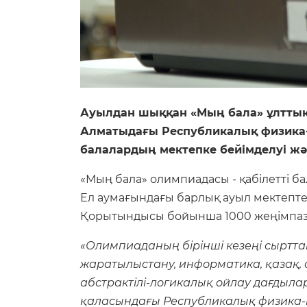
Ауылдан шыққан «Мың бала» ұлтты
Алматыдағы Республикалық физика-
балалардың мектепке бейімделуі жән
«Мың бала» олимпиадасы - қабілетті 
Ел аумағындағы барлық ауыл мектепте
Қорытындысы бойынша 1000 жеңімпаз 
«Олимпиаданың бірінші кезеңі сыртта
жаратылыстану, информатика, қазақ, 
абстрактілі-логикалық ойлау дағдылар
қаласындағы Республикалық физика-