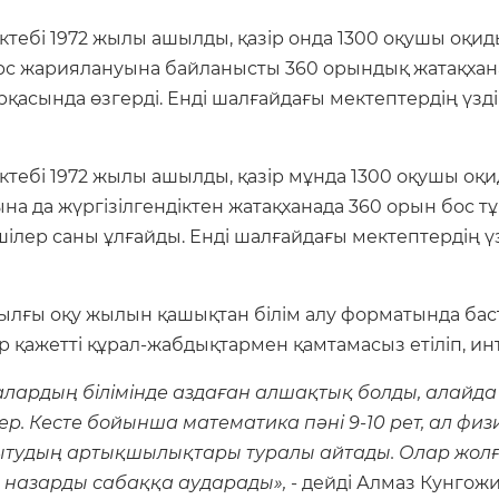
тебі 1972 жылы ашылды, қазір онда 1300 оқушы оқи
рс жариялануына байланысты 360 орындық жатақхан
қасында өзгерді. Енді шалғайдағы мектептердің үзд
тебі 1972 жылы ашылды, қазір мұнда 1300 оқушы оқи
на да жүргізілгендіктен жатақханада 360 орын бос 
ілер саны ұлғайды. Енді шалғайдағы мектептердің ү
ғы оқу жылын қашықтан білім алу форматында баста
 қажетті құрал-жабдықтармен қамтамасыз етіліп, и
алардың білімінде аздаған алшақтық болды, алайд
 Кесте бойынша математика пәні 9-10 рет, ал физик
тудың артықшылықтары туралы айтады. Олар жолға
 назарды сабаққа аударады»,
- дейді Алмаз Кунгожи