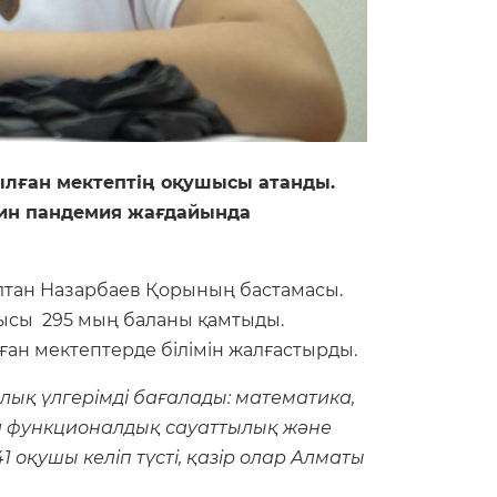
ған мектептің оқушысы атанды.
жин пандемия жағдайында
ұлтан Назарбаев Қорының бастамасы.
йысы 295 мың баланы қамтыды.
н мектептерде білімін жалғастырды.
лық үлгерімді бағалады: математика,
да функционалдық сауаттылық және
 оқушы келіп түсті, қазір олар Алматы