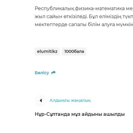
Республикалық физика-математика ме
жыл сайын өткізіледі. Бұл еліміздің 
мектептерде сапалы білім алуға мүмкін
elumitikz
1000бала
Бөлісу
Алдыңғы жаңалық
Нұр-Сұлтанда мұз айдыны ашылды