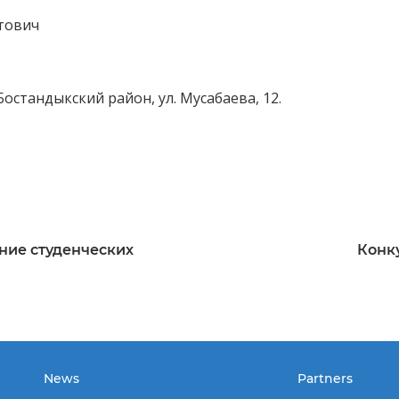
тович
 Бостандыкский район, ул. Мусабаева, 12.
ние студенческих
Конк
News
Partners