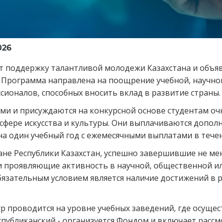
026
 поддержку талантливой молодежи Казахстана и объяв
. Программа направлена на поощрение учебной, научной
ионалов, способных вносить вклад в развитие страны.
ми и присуждаются на конкурсной основе студентам о
 сфере искусства и культуры. Они выплачиваются допо
а один учебный год с ежемесячными выплатами в течен
дане Республики Казахстан, успешно завершившие не ме
 проявляющие активность в научной, общественной ил
бязательным условием является наличие достижений в 
ур проводится на уровне учебных заведений, где осуще
спубликанский - организуется Фондом и включает рассм