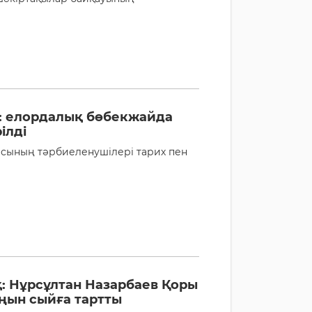
: елордалық бөбекжайда
ілді
сының тәрбиеленушілері тарих пен
: Нұрсұлтан Назарбаев Қоры
ңын сыйға тартты