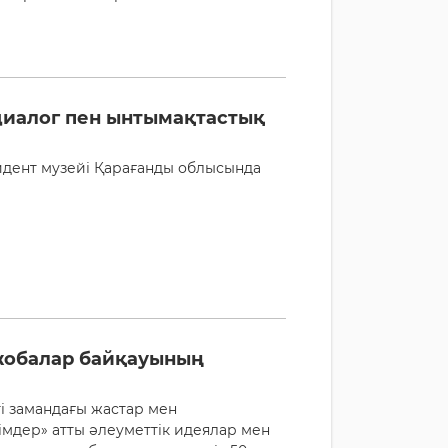
диалог пен ынтымақтастық
идент музейі Қарағанды облысында
 жобалар байқауының
і замандағы жастар мен
імдер» атты әлеуметтік идеялар мен