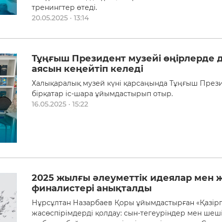
тренингтер өтеді.
20.05.2025 · 13:14
Тұңғыш Президент музейі өңірлерде 
аясын кеңейтіп келеді
Халықаралық музей күні қарсаңында Тұңғыш През
бірқатар іс-шара ұйымдастырып отыр.
16.05.2025 · 15:22
2025 жылғы әлеуметтік идеялар мен
финалистері анықталды
Нұрсұлтан Назарбаев Қоры ұйымдастырған «Қазірг
жасөспірімдерді қолдау: сын-тегеуріндер мен шеш