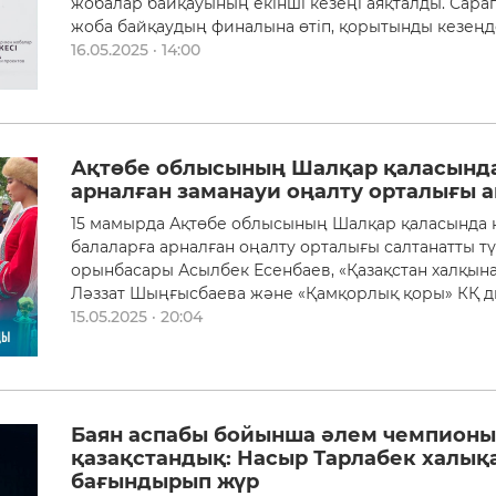
жобалар байқауының екінші кезеңі аяқталды. Сар
жоба байқаудың финалына өтіп, қорытынды кезең
16.05.2025 · 14:00
Ақтөбе облысының Шалқар қаласында
арналған заманауи оңалту орталығы
15 мамырда Ақтөбе облысының Шалқар қаласында 
балаларға арналған оңалту орталығы салтанатты тү
орынбасары Асылбек Есенбаев, «Қазақстан халқы
Ләззат Шыңғысбаева және «Қамқорлық қоры» КҚ д
15.05.2025 · 20:04
Баян аспабы бойынша әлем чемпионы 
қазақстандық: Насыр Тарлабек халық
бағындырып жүр