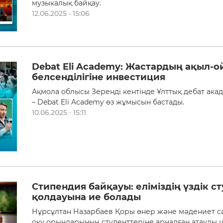
музыкалық байқау.
12.06.2025 · 15:06
Debat Eli Academy: Жастардың ақыл-о
белсенділігіне инвестиция
Ақмола облысы Зеренді кентінде Ұлттық дебат ака
– Debat Eli Academy өз жұмысын бастады.
10.06.2025 · 15:11
Стипендия байқауы: еліміздің үздік с
қолдауына ие болады
Нұрсұлтан Назарбаев Қоры өнер және мәдениет 
оқу орындарының студенттеріне арналған атаулы