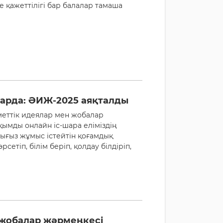
 қажеттілігі бар балалар тамаша
зарда: ӘИЖ-2025 аяқталды
еттік идеялар мен жобалар
уқымды онлайн іс-шара еліміздің
тығыз жұмыс істейтін қоғамдық
етіп, білім беріп, қолдау білдіріп,
 жобалар жәрмеңкесі