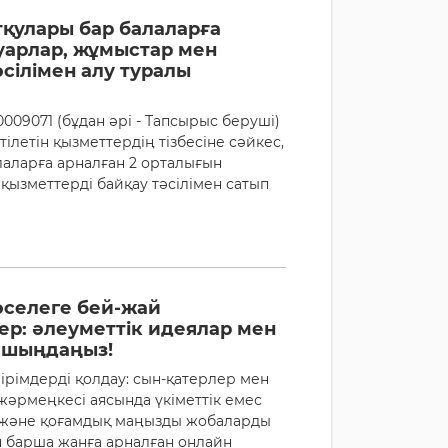
тқулары бар балаларға
уарлар, жұмыстар мен
сілімен алу туралы
09071 (бұдан әрі - Тапсырыс беруші)
летін қызметтердің тізбесіне сәйкес,
лаларға арналған 2 орталығын
қызметтерді байқау тәсілімен сатып
әселеге бей-жай
ер: әлеуметтік идеялар мен
 шыңдаңыз!
пірімдерді қолдау: сын-қатерлер мен
жәрмеңкесі аясында үкіметтік емес
е және қоғамдық маңызды жобаларды
ін барша жанға арналған онлайн