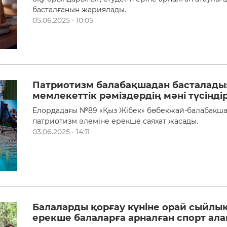
басталғанын жариялады.
05.06.2025 · 10:05
Патриотизм балабақшадан басталады
мемлекеттік рәміздердің мәні түсіндір
Елордадағы №89 «Қыз Жібек» бөбекжай-балабақша
патриотизм әлеміне ерекше саяхат жасады.
03.06.2025 · 14:11
Балаларды қорғау күніне орай сыйлық
ерекше балаларға арналған спорт ала