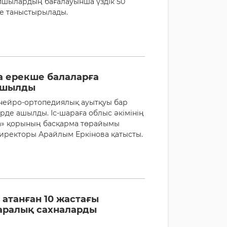
апшылардың бағалауынша үздік 50
де таныстырылады.
 ерекше балаларға
 ашылды
нейро-ортопедиялық ауытқуы бар
рде ашылды. Іс-шараға облыс әкімінің
на» қорының басқарма төрайымы
иректоры Арайлым Еркінова қатысты.
атанған 10 жастағы
аралық сахналарды