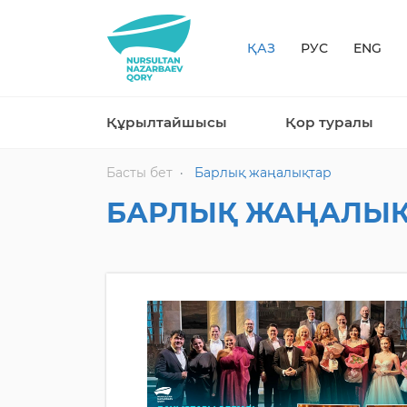
ҚАЗ
РУС
ENG
Құрылтайшысы
Қор туралы
Басты бет
Барлық жаңалықтар
БАРЛЫҚ ЖАҢАЛЫҚ