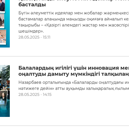
басталды
Бүгін әлеуметтік идеялар мен жобалар жәрмеңкесі
бастамалар алаңында маңызды оқиғаға айналып к
тақырыбы – «Қазіргі әлемдегі жастар мен жасөспір
шешімдер».
28.05.2025 · 15:11
Балалардың игілігі үшін инновация ме
оңалтуды дамыту мүмкіндігі талқыла
Назарбаев орталығында «Балаларды оңалтудағы ин
нәтижеге дейін» атты ауқымды халықаралық ғылым
28.05.2025 · 14:15