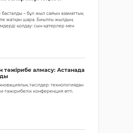
 басталды – бұл жыл сайын азаматтық
еле жатқан шара. Биылғы жылдың
імдерді қолдау: сын-қатерлер мен
н тәжірибе алмасу: Астанада
нды
новациялық тәсілдер: технологиядан
и-тәжірибелік конференция өтті.