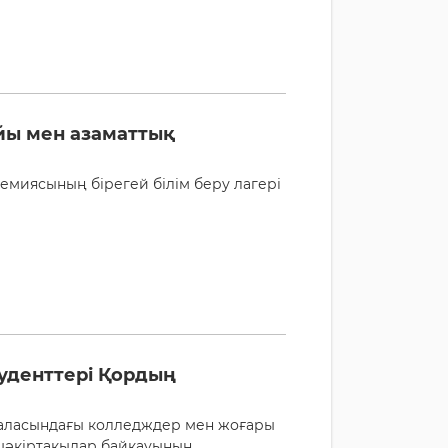
йы мен азаматтық
демиясының бірегей білім беру лагері
туденттері Қордың
саласындағы колледждер мен жоғары
 шәкіртақылар байқауының