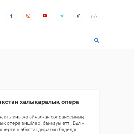
ақстан халықаралық опера
ң аты аңызға айналған сопраносының
қ опера әншілері байқауы өтті. Бұл –
ік өнерге шабыттандыратын беделді