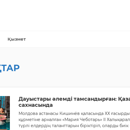
Қызмет
ТАР
Дауыстары әлемді тамсандырған: Қаз
сахнасында
Молдова астанасы Кишинёв қаласында ХХ ғасырды
құрметіне арналған «Мария Чеботарь» II Халықаралы
түрлі елдердің таланттарын біріктіріп, оларды би