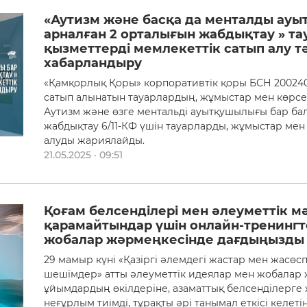
«Аутизм және басқа да менталды ауы
арналған 2 орталығын жабдықтау » та
қызметтерді мемлекеттік сатып алу тә
хабарландыру
«Қамқорлық Қоры» корпоративтік қоры БСН 2002400
сатып алынатын тауарлардың, жұмыстар мен көрсеті
Аутизм және өзге ментальді ауытқушылығы бар ба
жабдықтау 6/11-КФ үшін тауарларды, жұмыстар мен 
алуды жариялайды.
21.05.2025 · 09:51
Қоғам белсенділері мен әлеуметтік м
қарамайтындар үшін онлайн-тренингт
жобалар жәрмеңкесінде дағдыңызды
29 мамыр күні «Қазіргі әлемдегі жастар мен жасөс
шешімдер» атты әлеуметтік идеялар мен жобалар 
ұйымдардың өкілдеріне, азаматтық белсенділерг
неғұрлым тиімді, тұрақты әрі танымал еткісі келет